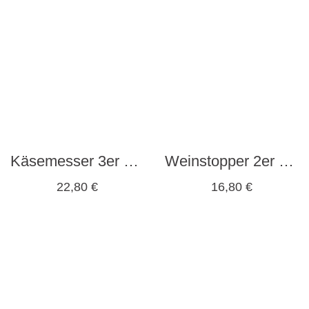
Käsemesser 3er Set “CHEESE MICE” von Kikkerland
Weinstopper 2er Set “WAITER” von Kikkerland
22,80
€
16,80
€