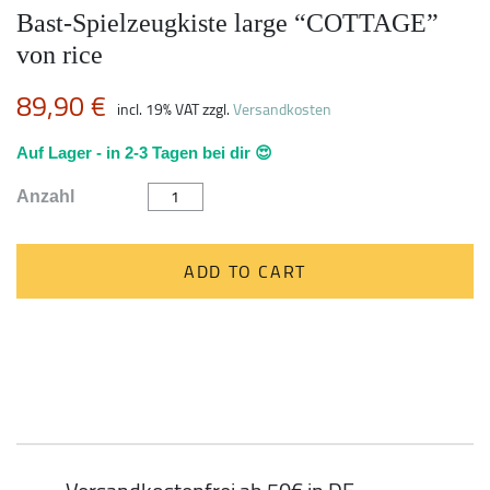
Bast-Spielzeugkiste large “COTTAGE”
von rice
89,90
€
incl. 19% VAT
zzgl.
Versandkosten
Auf Lager - in 2-3 Tagen bei dir 😍
Bast-
Anzahl
Spielzeugkiste
large
"COTTAGE"
von
ADD TO CART
rice
quantity