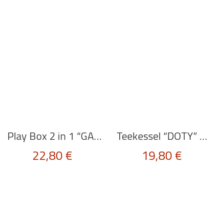
Play Box 2 in 1 “GARAGE” von Scratch Europe
Teekessel “DOTY” von Le Toy Van
22,80
€
19,80
€