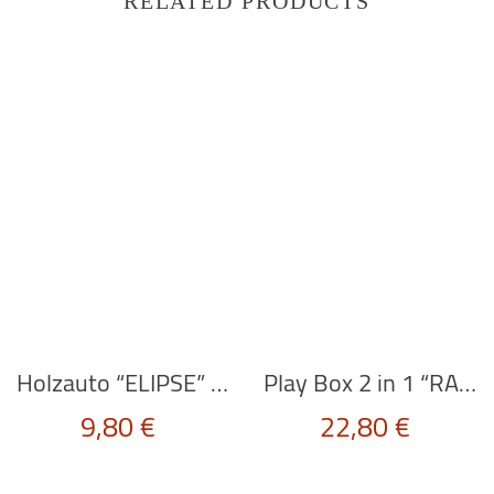
RELATED PRODUCTS
Holzauto “ELIPSE” in orange von BAJO
Play Box 2 in 1 “RABBIT FAMILY” von Scratch Europe
9,80
€
22,80
€