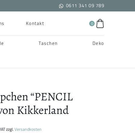
0611 341 09 789
ns
Kontakt
0
le
Taschen
Deko
äpchen “PENCIL
on Kikkerland
VAT
zzgl.
Versandkosten