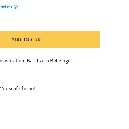
 bei dir 😍
temääpchen
CIL
CH"
erland
ADD TO CART
tity
 elastischem Band zum Befestigen
 Wunschfarbe an!