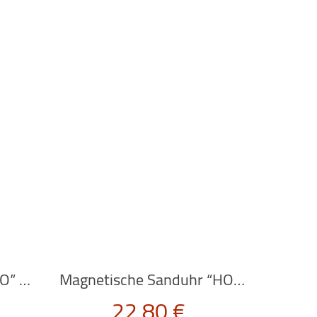
Thermometer “GALILEO” von Kikkerland
Magnetische Sanduhr “HOURGLASS” von Kikkerland
22,80
€