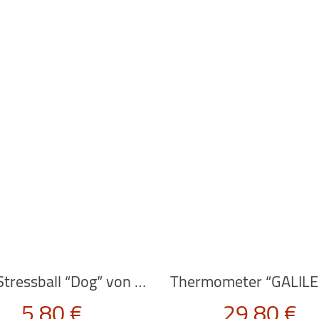
Anti-Stressball “Dog” von Kikkerland
5,80
€
29,80
€