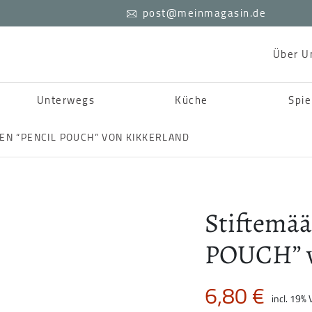
post@meinmagasin.de
Über U
Unterwegs
Küche
Spie
EN “PENCIL POUCH” VON KIKKERLAND
Stiftemä
POUCH” v
6,80
€
incl. 19% 