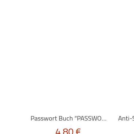
Passwort Buch “PASSWORD KEEPER BOOK” von Kikkerland
4,80
€