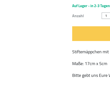
Auf Lager - in 2-3 Tagen
Stif
Anzahl
"PEN
POU
von
Kikk
quan
Stiftemäppchen mit
Maße: 17cm x 5cm
Bitte gebt uns Eure