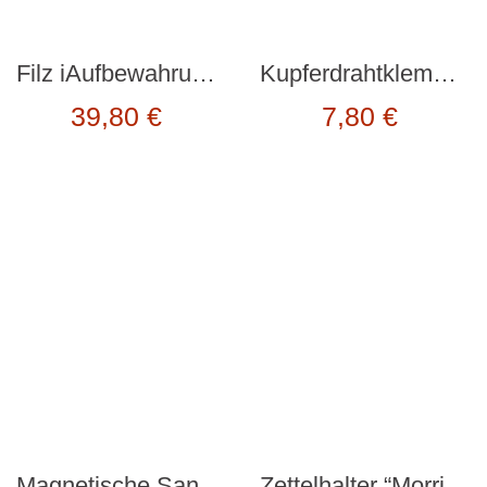
Filz iAufbewahrung “iBed Storage” von Kikkerland
Kupferdrahtklemmen 6er Set “WIRE CLIPS” kupfer von Kikkerland
39,80
€
7,80
€
Magnetische Sanduhr “HOURGLASS” von Kikkerland
Zettelhalter “Morris Memo” rot von Monkey Business