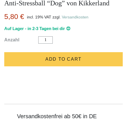
Anti-Stressball “Dog” von Kikkerland
5,80
€
incl. 19% VAT
zzgl.
Versandkosten
Auf Lager - in 2-3 Tagen bei dir 😍
Anti-
Anzahl
Stressball
"Dog"
von
Kikkerland
ADD TO CART
quantity
Versandkostenfrei ab 50€ in DE