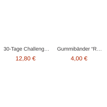
30-Tage Challenge “GLÜCK” von DOIY Design
Gummibänder “RAINBOW” von Kikkerland
12,80
€
4,00
€