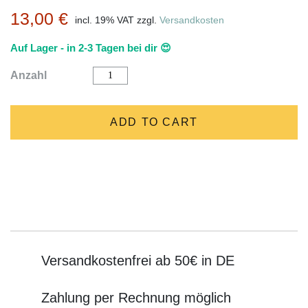
13,00
€
incl. 19% VAT
zzgl.
Versandkosten
Auf Lager - in 2-3 Tagen bei dir 😍
Zettelhalter
Anzahl
"Morris
Memo"
rot
von
ADD TO CART
Monkey
Business
quantity
Versandkostenfrei ab 50€ in DE
Zahlung per Rechnung möglich