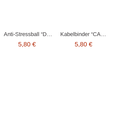
Anti-Stressball “Dog” von Kikkerland
Kabelbinder “CABLE TIE MULTI COLOR” 8tlg von Kikkerland
5,80
€
5,80
€