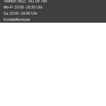
Telefon: 0611 341 09 789
Mo-Fr 10:00 -18:30 Uhr
Sa 10:00 -18:00 Uhr
Kontaktformular
E-Mail schreiben
KATEGORIE
Wohnen
Unterwegs
Küche & Tisch
Spielsachen
Taschen
Dekoration
INFOS