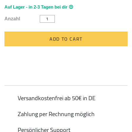
Auf Lager - in 2-3 Tagen bei dir 😍
Trinkflasche
Anzahl
"SPACE"
blau
von
rice
ADD TO CART
quantity
Versandkostenfrei ab 50€ in DE
Zahlung per Rechnung möglich
Persönlicher Support