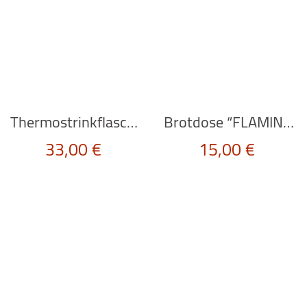
Thermostrinkflasche 500ml “ELEPHANT” von Chilly’s Bottles
Brotdose “FLAMINGO” in rosa von rice
33,00
€
15,00
€