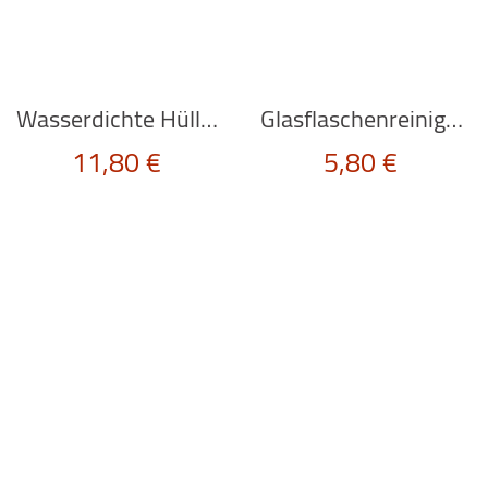
Wasserdichte Hülle “WATERPROOF BAG” grün von Kikkerland
Glasflaschenreiniger “BOTTLE SCRUBBIES” von Kikkerland
11,80
€
5,80
€