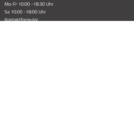
Mo-Fr 10:00 -18:30 Uhr
Sa 10:00 -18:00 Uhr
Kontaktformular
E-Mail schreiben
KATEGORIE
Wohnen
Unterwegs
Küche & Tisch
Spielsachen
Taschen
Dekoration
INFOS