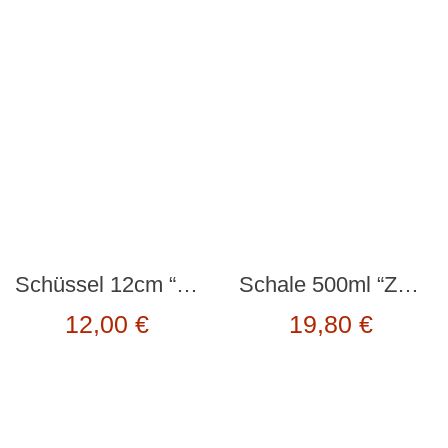
Schüssel 12cm “La Majorelle” pink von PiP Studio
Schale 500ml “ZUVERSICHTLICH” von fiftyeight
12,00
€
19,80
€