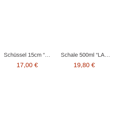
Schüssel 15cm “La Majorelle” pink von PiP Studio
Schale 500ml “LACHEND” von fiftyeight
17,00
€
19,80
€