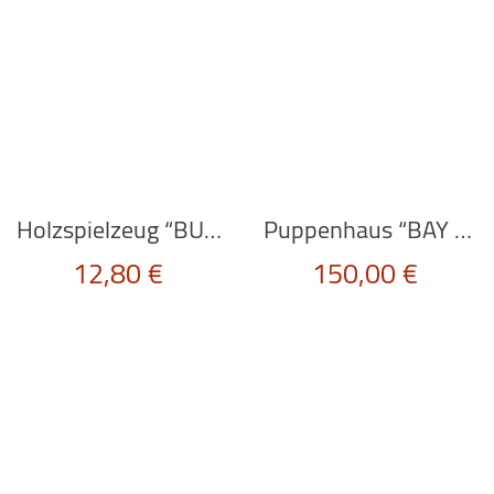
Holzspielzeug “BUS” in grün von BAJO
Puppenhaus “BAY TREE HOUSE” von Le Toy Van
12,80
€
150,00
€