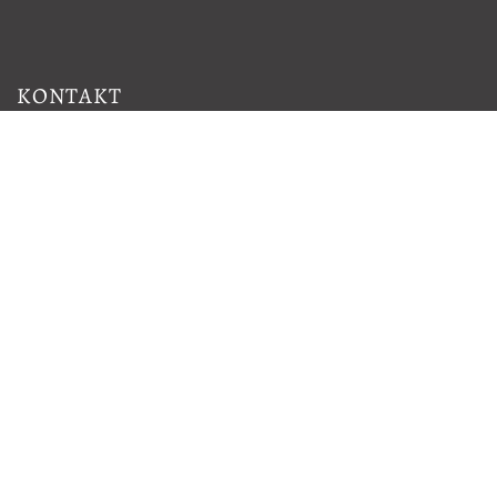
KONTAKT
Telefon: 0611 341 09 789
Mo-Fr 10:00 -18:30 Uhr
Sa 10:00 -18:00 Uhr
Kontaktformular
E-Mail schreiben
KATEGORIE
Wohnen
Unterwegs
Küche & Tisch