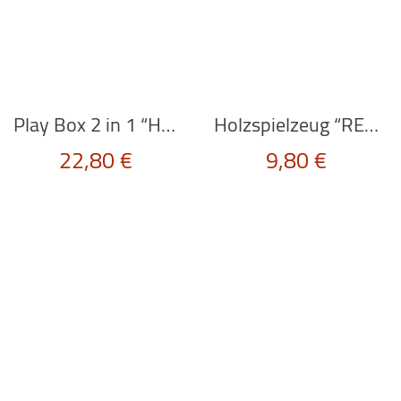
Play Box 2 in 1 “HOSPITAL” von Scratch Europe
Holzspielzeug “RENNWAGEN” in rot von BAJO
22,80
€
9,80
€