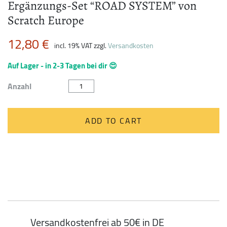
Ergänzungs-Set “ROAD SYSTEM” von
Scratch Europe
12,80
€
incl. 19% VAT
zzgl.
Versandkosten
Auf Lager - in 2-3 Tagen bei dir 😍
Ergänzungs-
Anzahl
Set
"ROAD
SYSTEM"
von
ADD TO CART
Scratch
Europe
quantity
Versandkostenfrei ab 50€ in DE