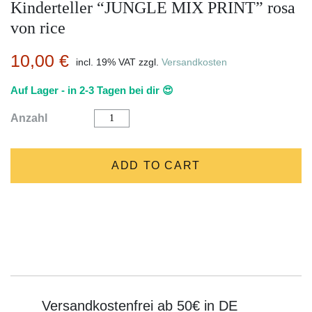
Kinderteller “JUNGLE MIX PRINT” rosa
von rice
10,00
€
incl. 19% VAT
zzgl.
Versandkosten
Auf Lager - in 2-3 Tagen bei dir 😍
Kinderteller
Anzahl
"JUNGLE
MIX
PRINT"
rosa
ADD TO CART
von
rice
quantity
Versandkostenfrei ab 50€ in DE