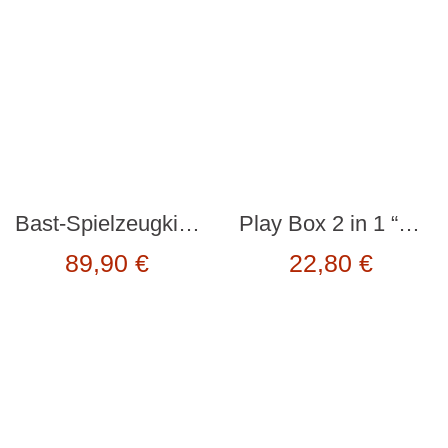
Bast-Spielzeugkiste large “FLAMINGO” von rice
Play Box 2 in 1 “RABBIT FAMILY” von Scratch Europe
89,90
€
22,80
€