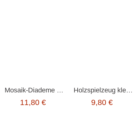
Mosaik-Diademe “DO IT YOURSELF – WIE EINE PRINZESSIN” mit Glitzersteinen von DJECO
Holzspielzeug klein “RENNWAGEN” in gelb von BAJO
11,80
€
9,80
€