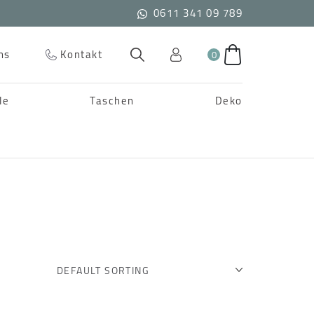
0611 341 09 789
ns
Kontakt
0
le
Taschen
Deko