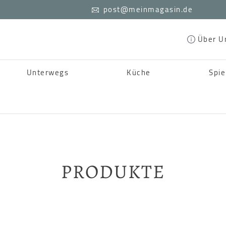
post@meinmagasin.de
Über U
Unterwegs
Küche
Spie
PRODUKTE