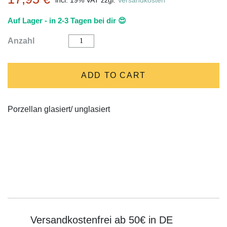
incl. 19% VAT
zzgl.
Versandkosten
Auf Lager - in 2-3 Tagen bei dir 😍
Mörser
Anzahl
"Klein,
aber
oho"
weiss
ADD TO CART
von
räder
quantity
Porzellan glasiert/ unglasiert
Versandkostenfrei ab 50€ in DE