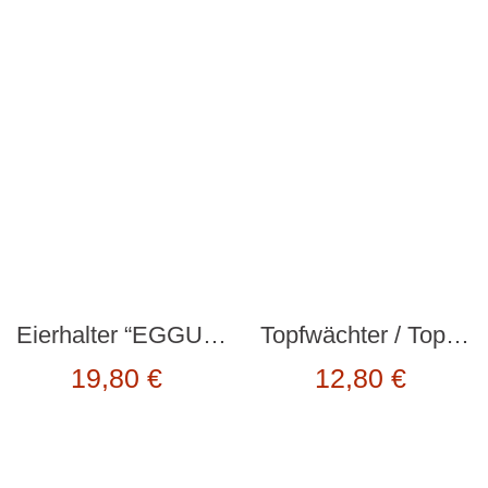
Eierhalter “EGGUINS” von Peleg Design
Topfwächter / Topfdeckelhalter “Lid Sid” 2er-Set von Monkey Business
19,80
€
12,80
€