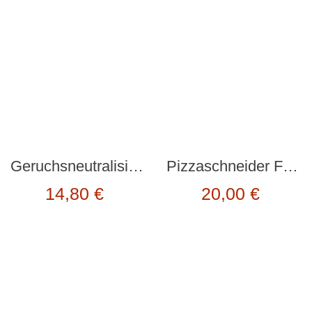
Geruchsneutralisierer “CHILL BILL” von Monkey Business
Pizzaschneider Fahrrad “THE FIXIE” bumblebee von DOIY Design
14,80
€
20,00
€