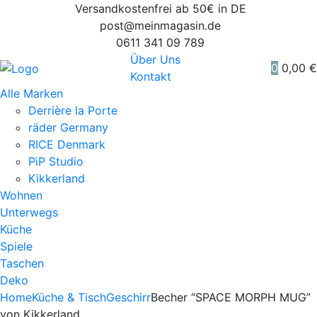
Versandkostenfrei ab 50€ in DE
post@meinmagasin.de
0611 341 09 789
Über Uns
0
0,00
€
Kontakt
Alle Marken
Derrière la Porte
räder Germany
RICE Denmark
PiP Studio
Kikkerland
Wohnen
Unterwegs
Küche
Spiele
Taschen
Deko
Home
Küche & Tisch
Geschirr
Becher “SPACE MORPH MUG”
von Kikkerland