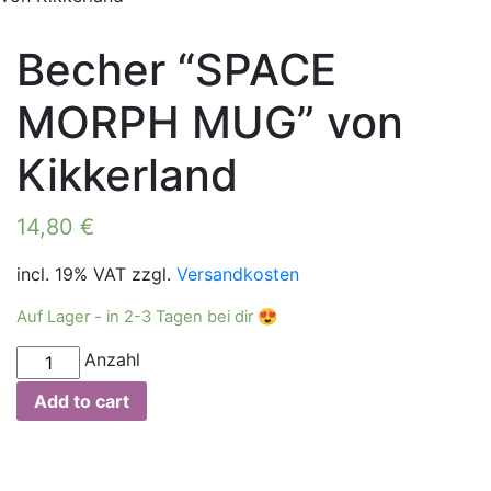
Becher “SPACE
MORPH MUG” von
Kikkerland
14,80
€
incl. 19% VAT
zzgl.
Versandkosten
Auf Lager - in 2-3 Tagen bei dir 😍
Becher
Anzahl
"SPACE
Add to cart
MORPH
MUG"
von
Kikkerland