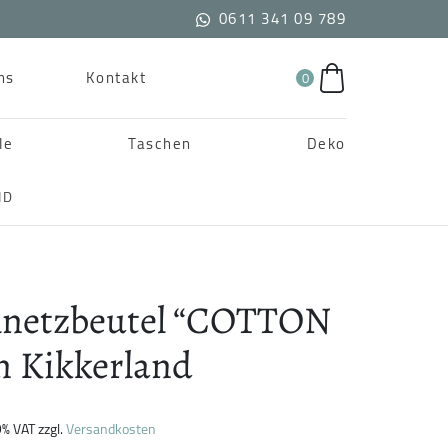
0611 341 09 789
ns
Kontakt
0
le
Taschen
Deko
ND
netzbeutel “COTTON
n Kikkerland
19% VAT
zzgl.
Versandkosten