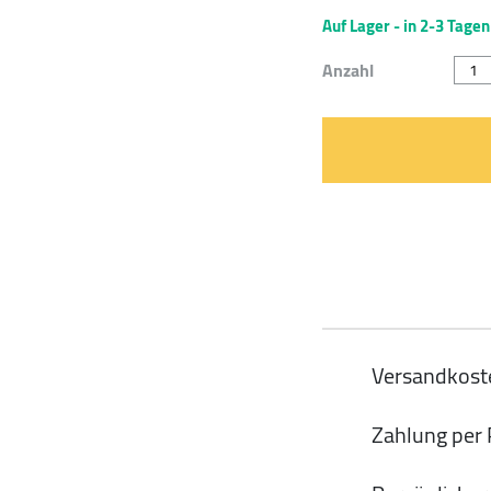
Auf Lager - in 2-3 Tagen
Baum
Anzahl
"CO
BAG
von
Kikk
quan
Versandkoste
Zahlung per