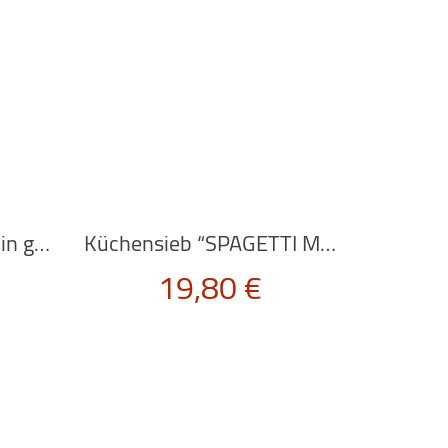
Isolierkanne “HOTTIE” in grau von Rig-Tig
Küchensieb “SPAGETTI MONSTER” von OTOTO Design
19,80
€