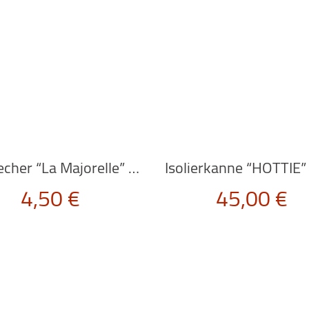
Eierbecher “La Majorelle” pink von PiP Studio
4,50
€
45,00
€