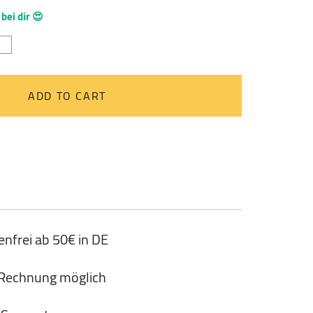
 bei dir 😍
wollnetzbeutel
TTON
S"
erland
ADD TO CART
tity
nfrei ab 50€ in DE
 Rechnung möglich