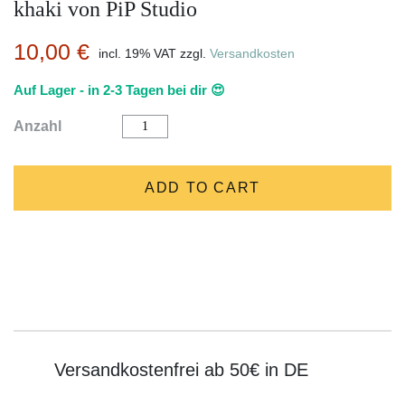
khaki von PiP Studio
10,00
€
incl. 19% VAT
zzgl.
Versandkosten
Auf Lager - in 2-3 Tagen bei dir 😍
Henkelbecher
Anzahl
350ml
"EARLY
BIRD"
khaki
ADD TO CART
von
PiP
Studio
quantity
Versandkostenfrei ab 50€ in DE