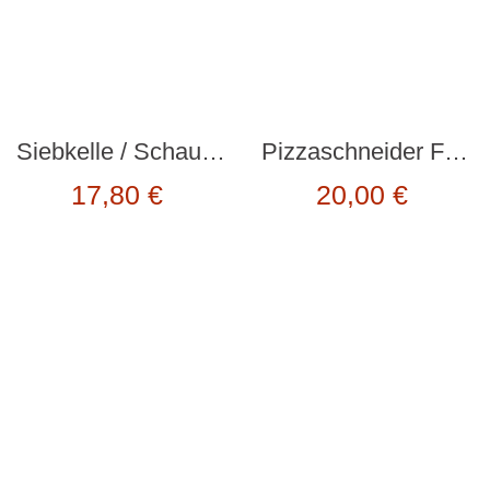
Siebkelle / Schaumkelle “MAMMA NESSIE” türkis von OTOTO Design
Pizzaschneider Fahrrad “THE FIXIE” bumblebee von DOIY Design
17,80
€
20,00
€