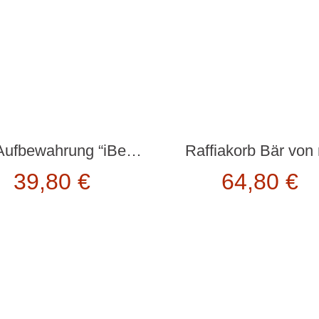
Filz iAufbewahrung “iBed Storage” von Kikkerland
Raffiakorb Bär von 
39,80
€
64,80
€