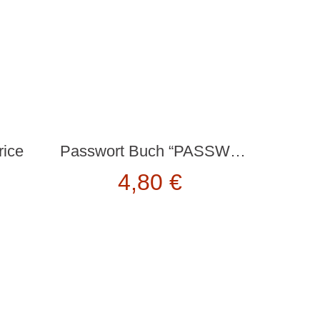
rice
Passwort Buch “PASSWORD KEEPER BOOK” von Kikkerland
4,80
€