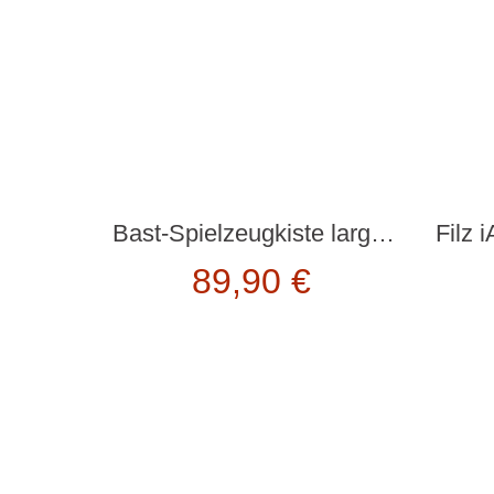
Bast-Spielzeugkiste large “FLAMINGO” von rice
89,90
€