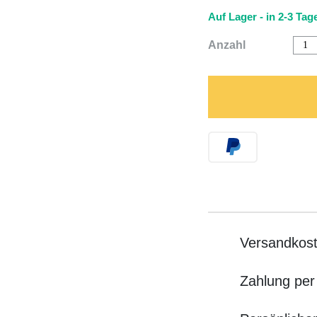
Auf Lager - in 2-3 Tage
Auf
Anzahl
Boit
a
Cira
von
Derr
la
Port
quan
Versandkost
Zahlung per