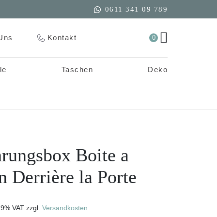
0611 341 09 789
Uns
Kontakt
0
le
Taschen
Deko
rungsbox Boite a
n Derrière la Porte
 19% VAT
zzgl.
Versandkosten