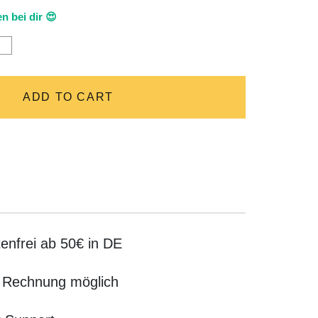
n bei dir 😍
bewahrungsbox
e
ge
ADD TO CART
ière
e
tity
enfrei ab 50€ in DE
 Rechnung möglich