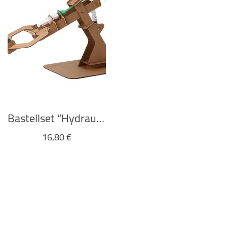
Bastellset “Hydraulic Claw” von Kikkerland
16,80
€