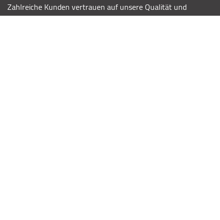
Zahlreiche Kunden vertrauen auf unsere Qualität und
unseren Service.
Folge uns
KONTAKT
Telefon: 0611 341 09 789
Mo-Fr 10:00 -18:30 Uhr
Sa 10:00 -18:00 Uhr
Kontaktformular
E-Mail schreiben
KATEGORIE
Wohnen