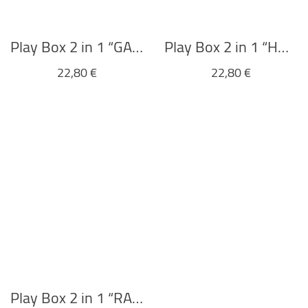
Play Box 2 in 1 “GARAGE” von Scratch Europe
Play Box 2 in 1 “HOSPITAL” von Scratch Europe
22,80
€
22,80
€
Play Box 2 in 1 “RABBIT FAMILY” von Scratch Europe