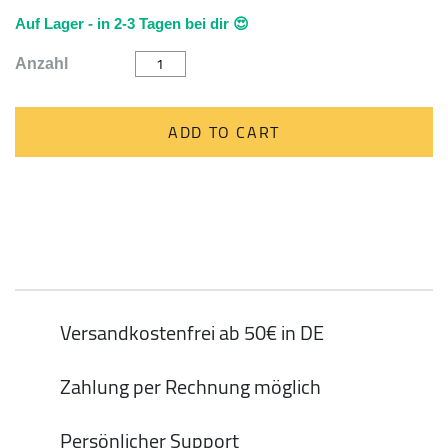
Auf Lager - in 2-3 Tagen bei dir 😍
Ventilator
Anzahl
"BLUE
POCKET
TORNADO"
von
ADD TO CART
Kikkerland
quantity
Versandkostenfrei ab 50€ in DE
Zahlung per Rechnung möglich
Persönlicher Support