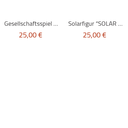
Gesellschaftsspiel “KLUGSCHEISSER”
Solarfigur “SOLAR QUEEN DERBY EDITION BLUE HAT” von Kikkerland
25,00
€
25,00
€