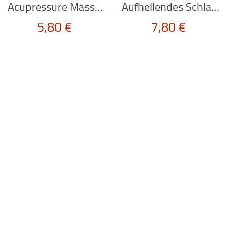
Acupressure Massage Ringe “MASSAGE RINGS” von Kikkerland
Aufhellendes Schlagband “LIGHT-UP SLAP BAND” vom Kikkerland
5,80
€
7,80
€