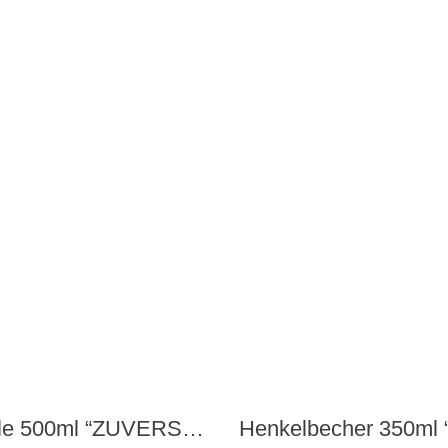
Schale 500ml “ZUVERSICHTLICH” von fiftyeight