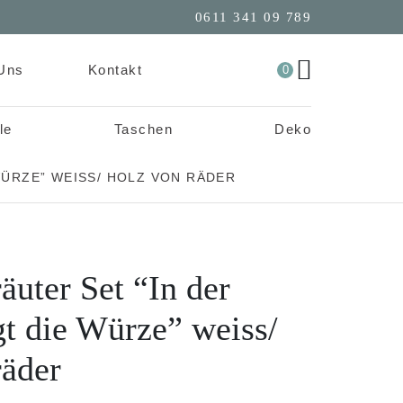
0611 341 09 789
Uns
Kontakt
0
le
Taschen
Deko
WÜRZE” WEISS/ HOLZ VON RÄDER
äuter Set “In der
gt die Würze” weiss/
räder