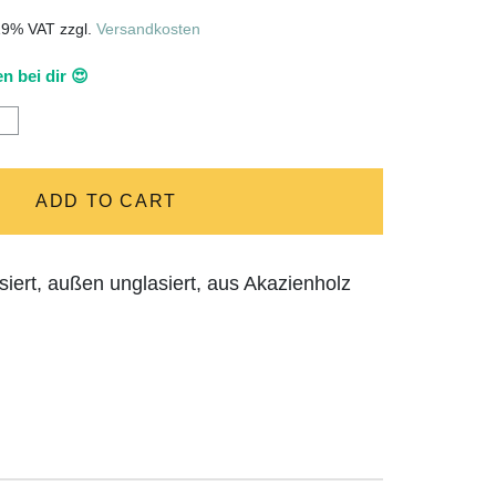
 19% VAT
zzgl.
Versandkosten
n bei dir 😍
ter
ADD TO CART
ze
ze"
siert, außen unglasiert, aus Akazienholz
s/
r
tity