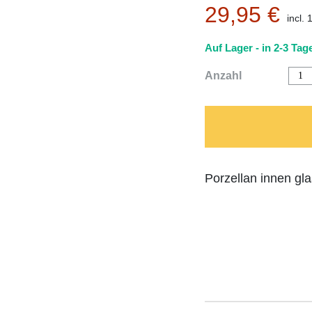
29,95
€
incl.
Auf Lager - in 2-3 Tage
Salz
Anzahl
&
Kräu
Set
"In
der
Kür
liegt
die
Wür
Porzellan innen gla
weis
holz
von
räde
quan