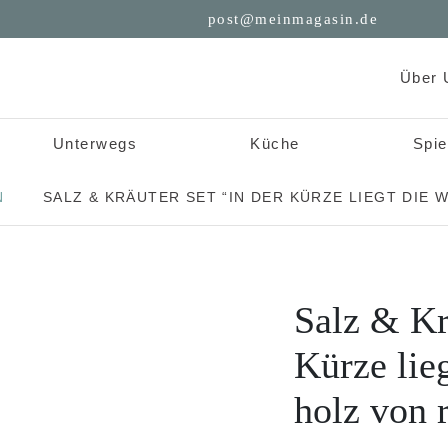
post@meinmagasin.de
Über 
Unterwegs
Küche
Spie
N
SALZ & KRÄUTER SET “IN DER KÜRZE LIEGT DIE 
Salz & Kr
Kürze lie
holz von 