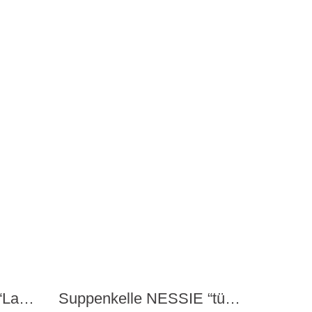
Henkelbecher 350ml “La Majorelle” pink von PiP Studio
Suppenkelle NESSIE “türkis”von OTOTO Design