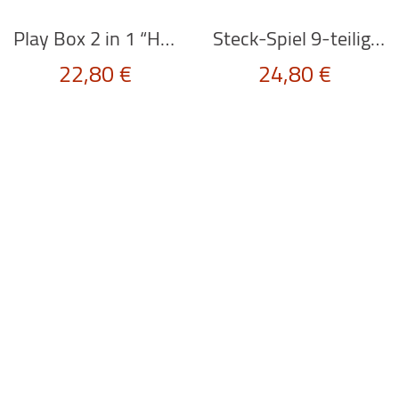
Play Box 2 in 1 “HOSPITAL” von Scratch Europe
Steck-Spiel 9-teilig “VEGGIES” von Le Toy Van
22,80
€
24,80
€