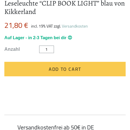
Leseleuchte “CLIP BOOK LIGHT” blau von
Kikkerland
21,80
€
incl. 19% VAT
zzgl.
Versandkosten
Auf Lager - in 2-3 Tagen bei dir 😍
Leseleuchte
Anzahl
"CLIP
BOOK
LIGHT"
blau
ADD TO CART
von
Kikkerland
quantity
Versandkostenfrei ab 50€ in DE