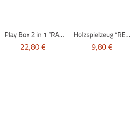
Play Box 2 in 1 “RABBIT FAMILY” von Scratch Europe
Holzspielzeug “RENNWAGEN” in rot von BAJO
22,80
€
9,80
€