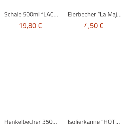
Schale 500ml “LACHEND” von fiftyeight
Eierbecher “La Majorelle” pink von PiP Studio
19,80
€
4,50
€
Henkelbecher 350ml “La Majorelle” pink von PiP Studio
Isolierkanne “HOTTIE” in grau von Rig-Tig