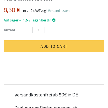
8,50
€
incl. 19% VAT
zzgl.
Versandkosten
Auf Lager - in 2-3 Tagen bei dir 😍
Aufbewahrungsbox
Anzahl
Boite
a
Sucre
vanille
ADD TO CART
von
Derrière
la
Porte
quantity
Versandkostenfrei ab 50€ in DE
Zahlung per Rechnung möglich