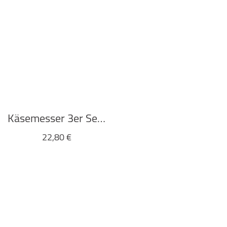
Käsemesser 3er Set “CHEESE MICE” von Kikkerland
22,80
€